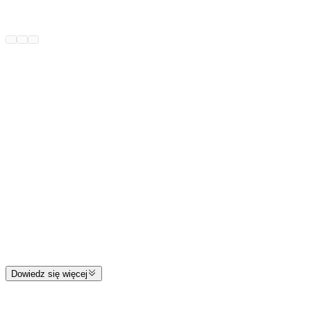
Utwórz konto
Zaloguj się
Dowiedz się więcej
Nie pamiętasz hasła?
Zaloguj się
Zarejestruj się